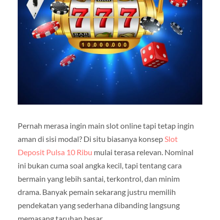
Pernah merasa ingin main slot online tapi tetap ingin
aman di sisi modal? Di situ biasanya konsep
Slot
Deposit Pulsa 10 Ribu
mulai terasa relevan. Nominal
ini bukan cuma soal angka kecil, tapi tentang cara
bermain yang lebih santai, terkontrol, dan minim
drama. Banyak pemain sekarang justru memilih
pendekatan yang sederhana dibanding langsung
memasang taruhan besar.