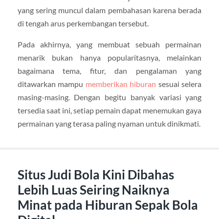
yang sering muncul dalam pembahasan karena berada
di tengah arus perkembangan tersebut.
Pada akhirnya, yang membuat sebuah permainan
menarik bukan hanya popularitasnya, melainkan
bagaimana tema, fitur, dan pengalaman yang
ditawarkan mampu
memberikan hiburan
sesuai selera
masing-masing. Dengan begitu banyak variasi yang
tersedia saat ini, setiap pemain dapat menemukan gaya
permainan yang terasa paling nyaman untuk dinikmati.
Situs Judi Bola Kini Dibahas
Lebih Luas Seiring Naiknya
Minat pada Hiburan Sepak Bola