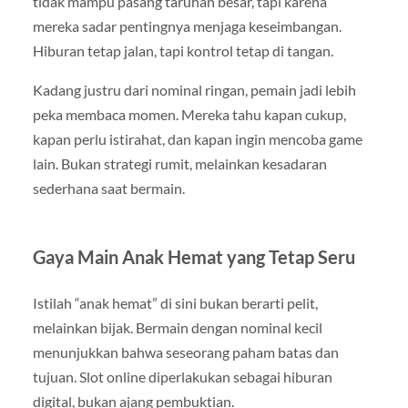
tidak mampu pasang taruhan besar, tapi karena
mereka sadar pentingnya menjaga keseimbangan.
Hiburan tetap jalan, tapi kontrol tetap di tangan.
Kadang justru dari nominal ringan, pemain jadi lebih
peka membaca momen. Mereka tahu kapan cukup,
kapan perlu istirahat, dan kapan ingin mencoba game
lain. Bukan strategi rumit, melainkan kesadaran
sederhana saat bermain.
Gaya Main Anak Hemat yang Tetap Seru
Istilah “anak hemat” di sini bukan berarti pelit,
melainkan bijak. Bermain dengan nominal kecil
menunjukkan bahwa seseorang paham batas dan
tujuan. Slot online diperlakukan sebagai hiburan
digital, bukan ajang pembuktian.