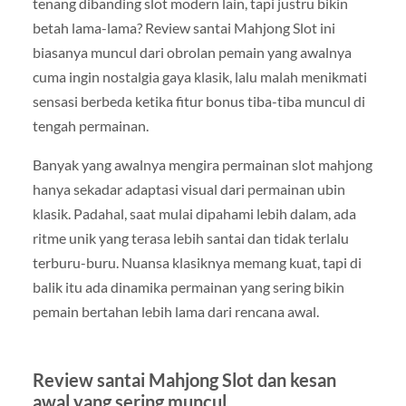
tenang dibanding slot modern lain, tapi justru bikin
betah lama-lama? Review santai Mahjong Slot ini
biasanya muncul dari obrolan pemain yang awalnya
cuma ingin nostalgia gaya klasik, lalu malah menikmati
sensasi berbeda ketika fitur bonus tiba-tiba muncul di
tengah permainan.
Banyak yang awalnya mengira permainan slot mahjong
hanya sekadar adaptasi visual dari permainan ubin
klasik. Padahal, saat mulai dipahami lebih dalam, ada
ritme unik yang terasa lebih santai dan tidak terlalu
terburu-buru. Nuansa klasiknya memang kuat, tapi di
balik itu ada dinamika permainan yang sering bikin
pemain bertahan lebih lama dari rencana awal.
Review santai Mahjong Slot dan kesan
awal yang sering muncul