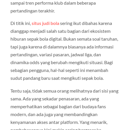
sampai tren performa klub dalam beberapa
pertandingan terakhir.
Di titik ini,
situs judi bola
sering ikut dibahas karena
dianggap menjadi salah satu bagian dari ekosistem
hiburan sepak bola digital. Bukan semata soal taruhan,
tapi juga karena di dalamnya biasanya ada informasi
pertandingan, variasi pasaran, jadwal liga, dan
dinamika odds yang berubah mengikuti situasi. Bagi
sebagian pengguna, hal-hal seperti ini menambah
sudut pandang baru saat mengikuti sepak bola.
Tentu saja, tidak semua orang melihatnya dari sisi yang
sama. Ada yang sekadar penasaran, ada yang
memperhatikan sebagai bagian dari budaya fans
modern, dan ada juga yang membandingkan
kenyamanan akses antar platform. Yang menarik,
pembahasannya kini makin sering bergeser ke