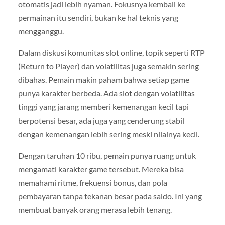
otomatis jadi lebih nyaman. Fokusnya kembali ke
permainan itu sendiri, bukan ke hal teknis yang
mengganggu.
Dalam diskusi komunitas slot online, topik seperti RTP
(Return to Player) dan volatilitas juga semakin sering
dibahas. Pemain makin paham bahwa setiap game
punya karakter berbeda. Ada slot dengan volatilitas
tinggi yang jarang memberi kemenangan kecil tapi
berpotensi besar, ada juga yang cenderung stabil
dengan kemenangan lebih sering meski nilainya kecil.
Dengan taruhan 10 ribu, pemain punya ruang untuk
mengamati karakter game tersebut. Mereka bisa
memahami ritme, frekuensi bonus, dan pola
pembayaran tanpa tekanan besar pada saldo. Ini yang
membuat banyak orang merasa lebih tenang.