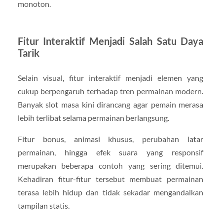
monoton.
Fitur Interaktif Menjadi Salah Satu Daya
Tarik
Selain visual, fitur interaktif menjadi elemen yang
cukup berpengaruh terhadap tren permainan modern.
Banyak slot masa kini dirancang agar pemain merasa
lebih terlibat selama permainan berlangsung.
Fitur bonus, animasi khusus, perubahan latar
permainan, hingga efek suara yang responsif
merupakan beberapa contoh yang sering ditemui.
Kehadiran fitur-fitur tersebut membuat permainan
terasa lebih hidup dan tidak sekadar mengandalkan
tampilan statis.