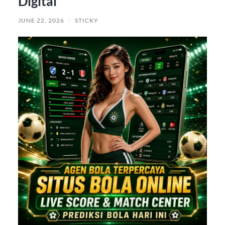
Digital
JUNE 22, 2026
/
STICKY