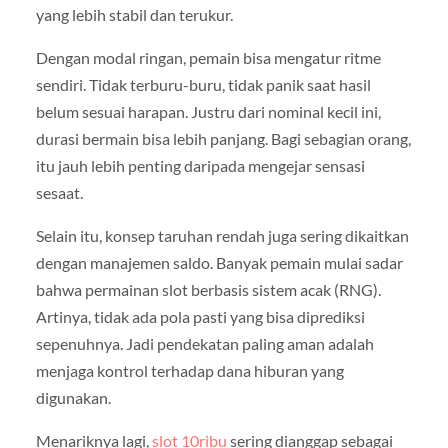
yang lebih stabil dan terukur.
Dengan modal ringan, pemain bisa mengatur ritme
sendiri. Tidak terburu-buru, tidak panik saat hasil
belum sesuai harapan. Justru dari nominal kecil ini,
durasi bermain bisa lebih panjang. Bagi sebagian orang,
itu jauh lebih penting daripada mengejar sensasi
sesaat.
Selain itu, konsep taruhan rendah juga sering dikaitkan
dengan manajemen saldo. Banyak pemain mulai sadar
bahwa permainan slot berbasis sistem acak (RNG).
Artinya, tidak ada pola pasti yang bisa diprediksi
sepenuhnya. Jadi pendekatan paling aman adalah
menjaga kontrol terhadap dana hiburan yang
digunakan.
Menariknya lagi,
slot 10ribu
sering dianggap sebagai