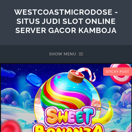
WESTCOASTMICRODOSE -
SITUS JUDI SLOT ONLINE
SERVER GACOR KAMBOJA
SHOW MENU
STICKY POST