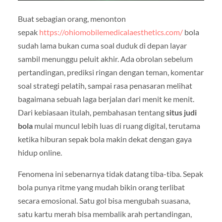
Buat sebagian orang, menonton
sepak
https://ohiomobilemedicalaesthetics.com/
bola
sudah lama bukan cuma soal duduk di depan layar
sambil menunggu peluit akhir. Ada obrolan sebelum
pertandingan, prediksi ringan dengan teman, komentar
soal strategi pelatih, sampai rasa penasaran melihat
bagaimana sebuah laga berjalan dari menit ke menit.
Dari kebiasaan itulah, pembahasan tentang
situs judi
bola
mulai muncul lebih luas di ruang digital, terutama
ketika hiburan sepak bola makin dekat dengan gaya
hidup online.
Fenomena ini sebenarnya tidak datang tiba-tiba. Sepak
bola punya ritme yang mudah bikin orang terlibat
secara emosional. Satu gol bisa mengubah suasana,
satu kartu merah bisa membalik arah pertandingan,