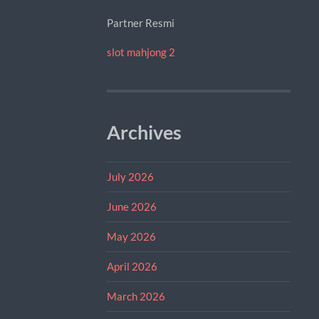
Partner Resmi
slot mahjong 2
Archives
July 2026
June 2026
May 2026
April 2026
March 2026