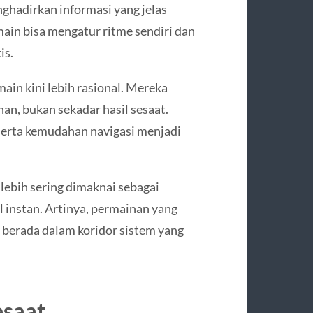
ghadirkan informasi yang jelas
in bisa mengatur ritme sendiri dan
is.
in kini lebih rasional. Mereka
an, bukan sekadar hasil sesaat.
serta kemudahan navigasi menjadi
 lebih sering dimaknai sebagai
 instan. Artinya, permainan yang
 berada dalam koridor sistem yang
esaat