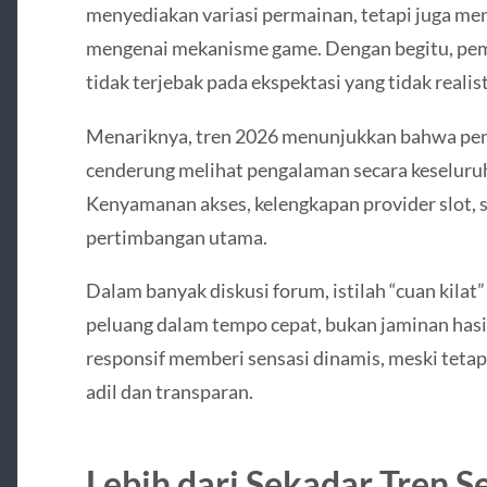
menyediakan variasi permainan, tetapi juga men
mengenai mekanisme game. Dengan begitu, pema
tidak terjebak pada ekspektasi yang tidak realist
Menariknya, tren 2026 menunjukkan bahwa pema
cenderung melihat pengalaman secara keseluruh
Kenyamanan akses, kelengkapan provider slot, 
pertimbangan utama.
Dalam banyak diskusi forum, istilah “cuan kilat”
peluang dalam tempo cepat, bukan jaminan hasil
responsif memberi sensasi dinamis, meski tetap
adil dan transparan.
Lebih dari Sekadar Tren S