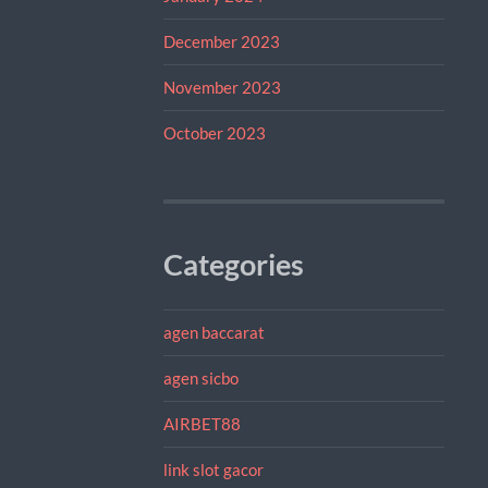
December 2023
November 2023
October 2023
Categories
agen baccarat
agen sicbo
AIRBET88
link slot gacor