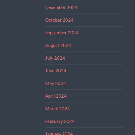
December 2024
October 2024
September 2024
August 2024
July 2024
June 2024
May 2024
April 2024
March 2024
February 2024
January 2024