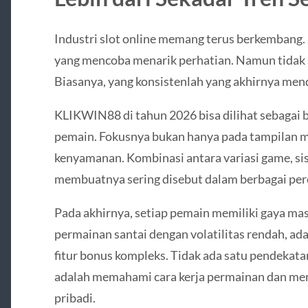
Industri slot online memang terus berkembang. 
yang mencoba menarik perhatian. Namun tida
Biasanya, yang konsistenlah yang akhirnya men
KLIKWIN88 di tahun 2026 bisa dilihat sebagai b
pemain. Fokusnya bukan hanya pada tampilan men
kenyamanan. Kombinasi antara variasi game, sis
membuatnya sering disebut dalam berbagai per
Pada akhirnya, setiap pemain memiliki gaya ma
permainan santai dengan volatilitas rendah, ada
fitur bonus kompleks. Tidak ada satu pendekata
adalah memahami cara kerja permainan dan me
pribadi.