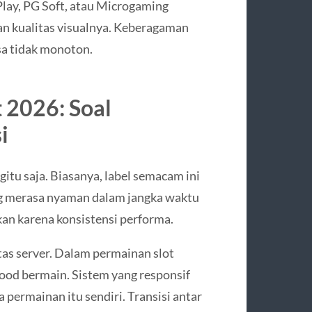
Play, PG Soft, atau Microgaming
an kualitas visualnya. Keberagaman
a tidak monoton.
 2026: Soal
i
gitu saja. Biasanya, label semacam ini
ng merasa nyaman dalam jangka waktu
kan karena konsistensi performa.
itas server. Dalam permainan slot
ood bermain. Sistem yang responsif
permainan itu sendiri. Transisi antar