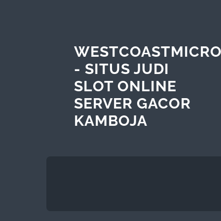
WESTCOASTMICR
- SITUS JUDI
SLOT ONLINE
SERVER GACOR
KAMBOJA