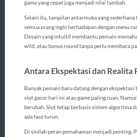
game yang cepat juga menjadi nilai tambah.
Selain itu, tampilan antarmuka yang sederhana
semua orang ingin berhadapan dengan menu rumi
Desain yang intuitif membantu pemain memahami 
wild, atau bonus round tanpa perlu membaca p
Antara Ekspektasi dan Realita
Banyak pemain baru datang dengan ekspektasi ti
slot gacor hari ini atau game paling cuan. Nam
berubah. Slot tetap berbasis sistem algoritma
ada fase turun.
Di sinilah peran pemahaman menjadi penting. P