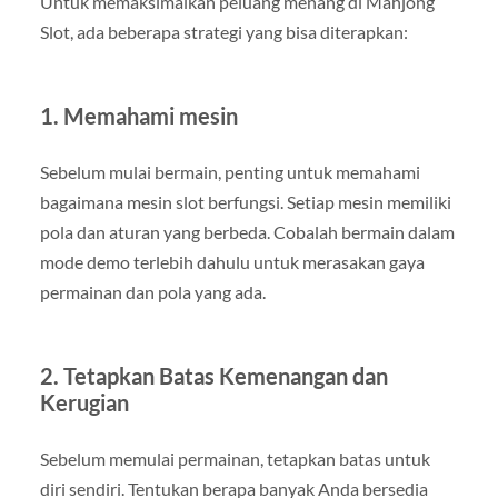
Untuk memaksimalkan peluang menang di Mahjong
Slot, ada beberapa strategi yang bisa diterapkan:
1. Memahami mesin
Sebelum mulai bermain, penting untuk memahami
bagaimana mesin slot berfungsi. Setiap mesin memiliki
pola dan aturan yang berbeda. Cobalah bermain dalam
mode demo terlebih dahulu untuk merasakan gaya
permainan dan pola yang ada.
2. Tetapkan Batas Kemenangan dan
Kerugian
Sebelum memulai permainan, tetapkan batas untuk
diri sendiri. Tentukan berapa banyak Anda bersedia