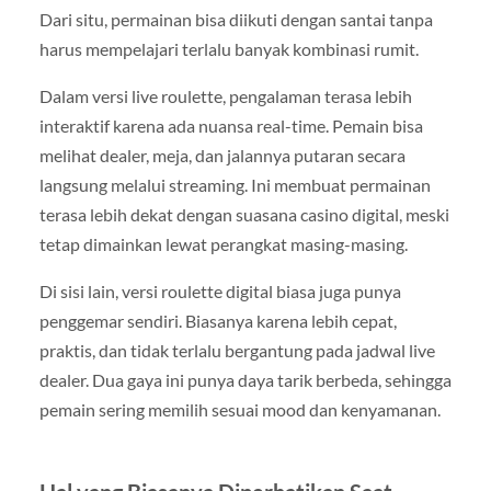
Dari situ, permainan bisa diikuti dengan santai tanpa
harus mempelajari terlalu banyak kombinasi rumit.
Dalam versi live roulette, pengalaman terasa lebih
interaktif karena ada nuansa real-time. Pemain bisa
melihat dealer, meja, dan jalannya putaran secara
langsung melalui streaming. Ini membuat permainan
terasa lebih dekat dengan suasana casino digital, meski
tetap dimainkan lewat perangkat masing-masing.
Di sisi lain, versi roulette digital biasa juga punya
penggemar sendiri. Biasanya karena lebih cepat,
praktis, dan tidak terlalu bergantung pada jadwal live
dealer. Dua gaya ini punya daya tarik berbeda, sehingga
pemain sering memilih sesuai mood dan kenyamanan.