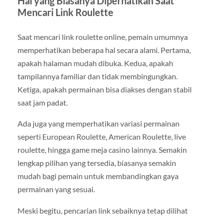
Hal yang Biasanya Diperhatikan Saat
Mencari Link Roulette
Saat mencari link roulette online, pemain umumnya
memperhatikan beberapa hal secara alami. Pertama,
apakah halaman mudah dibuka. Kedua, apakah
tampilannya familiar dan tidak membingungkan.
Ketiga, apakah permainan bisa diakses dengan stabil
saat jam padat.
Ada juga yang memperhatikan variasi permainan
seperti European Roulette, American Roulette, live
roulette, hingga game meja casino lainnya. Semakin
lengkap pilihan yang tersedia, biasanya semakin
mudah bagi pemain untuk membandingkan gaya
permainan yang sesuai.
Meski begitu, pencarian link sebaiknya tetap dilihat