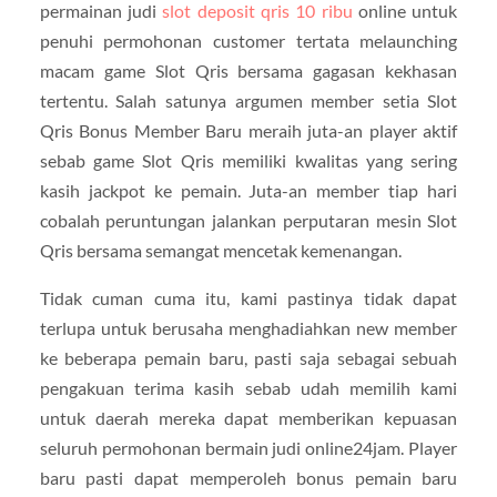
permainan judi
slot deposit qris 10 ribu
online untuk
penuhi permohonan customer tertata melaunching
macam game Slot Qris bersama gagasan kekhasan
tertentu. Salah satunya argumen member setia Slot
Qris Bonus Member Baru meraih juta-an player aktif
sebab game Slot Qris memiliki kwalitas yang sering
kasih jackpot ke pemain. Juta-an member tiap hari
cobalah peruntungan jalankan perputaran mesin Slot
Qris bersama semangat mencetak kemenangan.
Tidak cuman cuma itu, kami pastinya tidak dapat
terlupa untuk berusaha menghadiahkan new member
ke beberapa pemain baru, pasti saja sebagai sebuah
pengakuan terima kasih sebab udah memilih kami
untuk daerah mereka dapat memberikan kepuasan
seluruh permohonan bermain judi online24jam. Player
baru pasti dapat memperoleh bonus pemain baru