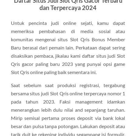
Daftar Situs Judi Slot Qris Gacor Terbaru
dan Terpercaya 2024
Untuk pencinta judi online sejati, kamu dapat
memeriksa pembahasan di media sosial atau
komunitas mengenai situs Slot Qris Bonus Member
Baru berasal dari pemain lain. Perkataan dapat sering
disaksikan pembaca, jikalau kami daftar situs judi Slot
Qris gacor paling baru 2023 yang punyai opsi game
Slot Qris online paling baik sementara ini.
Saat sebelum saat produksi registrasi, tergabung
bersama situs judi Slot Qris online terpercaya nomor 1
pada tahun 2023. Faksi management idamkan
menerangkan lebih dulu nilai and sepanjang taruhan.
Mirip semisal pertama proses deposit via bank lokal
besar dan pulsa tanpa potongan. Lakukan deposit atau
tarik duit ke rekening individu segampang isi formulir.