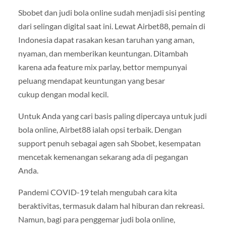
Sbobet dan judi bola online sudah menjadi sisi penting
dari selingan digital saat ini. Lewat Airbet88, pemain di
Indonesia dapat rasakan kesan taruhan yang aman,
nyaman, dan memberikan keuntungan. Ditambah
karena ada feature mix parlay, bettor mempunyai
peluang mendapat keuntungan yang besar
cukup dengan modal kecil.
Untuk Anda yang cari basis paling dipercaya untuk judi
bola online, Airbet88 ialah opsi terbaik. Dengan
support penuh sebagai agen sah Sbobet, kesempatan
mencetak kemenangan sekarang ada di pegangan
Anda.
Pandemi COVID-19 telah mengubah cara kita
beraktivitas, termasuk dalam hal hiburan dan rekreasi.
Namun, bagi para penggemar judi bola online,