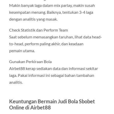
Makin banyak laga dalam mix parlay, makin susah
kesempatan menang. Baiknya, tentukan 3-4 laga
dengan analitis yang masak.
Check Statistik dan Perform Team
Saat sebelum memasangkan taruhan, lihat data head-
to-head, perform paling akhir, dan keadaan
pemain utama.
Gunakan Perkiraan Bola
Airbet88 kerap sediakan data dan informasi sekitar
laga. Pakai informasi ini sebagai bahan tambahan
analitis.
Keuntungan Bermain Judi Bola Sbobet
Online di Airbet88