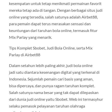
kesempatan untuk tetap menikmati permainan favorit
mereka tetap ada di tangan. Dengan berbagai situs judi
online yang tersedia, salah satunya adalah Airbet88,
para pemain dapat terus merasakan sensasi dan
keuntungan dari taruhan bola online, termasuk fitur
Mix Parlay yang menarik.
Tips Komplet Sbobet, Judi Bola Online, serta Mix
Parlay di Airbet88
Dalam setahun lebih paling akhir, judi bola online
jadi satu diantara kesenangan digital yang terkenal di
Indonesia. Sejumlah pemain cari basis yang aman,
bisa dipercaya, dan punya ragam taruhan komplet.
Salah satunya nama besar yang tak dapat dilepaskan
dari dunia judi online yaitu Sbobet. Web ini termasyhur
selaku pemasok pelayanan taruhan olahraga