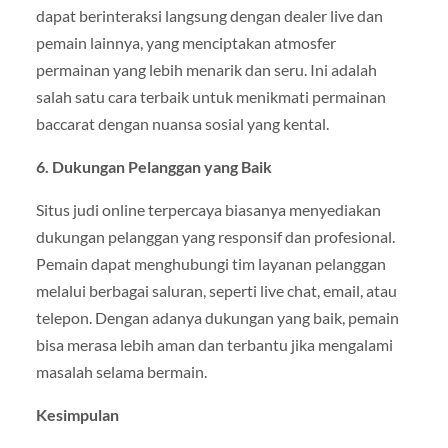
dapat berinteraksi langsung dengan dealer live dan
pemain lainnya, yang menciptakan atmosfer
permainan yang lebih menarik dan seru. Ini adalah
salah satu cara terbaik untuk menikmati permainan
baccarat dengan nuansa sosial yang kental.
6. Dukungan Pelanggan yang Baik
Situs judi online terpercaya biasanya menyediakan
dukungan pelanggan yang responsif dan profesional.
Pemain dapat menghubungi tim layanan pelanggan
melalui berbagai saluran, seperti live chat, email, atau
telepon. Dengan adanya dukungan yang baik, pemain
bisa merasa lebih aman dan terbantu jika mengalami
masalah selama bermain.
Kesimpulan